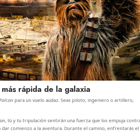
 más rápida de la galaxia
Falcon
para un vuelo audaz. Seas piloto, ingeniero o artillero,
con
, tú y tu tripulación sentirán una fuerza que los empuja contr
 dar comienzo a la aventura. Durante el camino, enfrentarás el