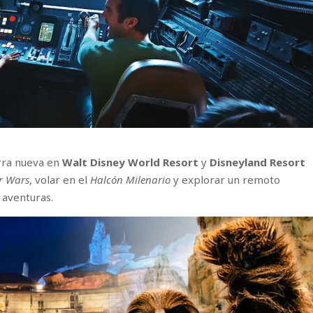
rra nueva en
Walt Disney World Resort
y
Disneyland Resort
r Wars
, volar en el
Halcón Milenario
y explorar un remoto
aventuras.