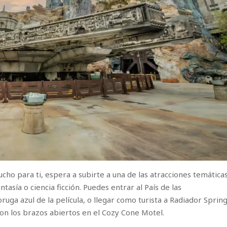
cho para ti, espera a subirte a una de las atracciones temática
asía o ciencia ficción. Puedes entrar al País de las
ga azul de la película, o llegar como turista a Radiador Spring
n los brazos abiertos en el Cozy Cone Motel.