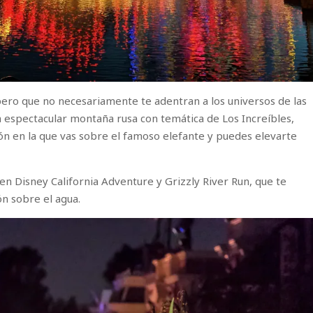
ero que no necesariamente te adentran a los universos de las
na espectacular montaña rusa con temática de Los Increíbles,
ón en la que vas sobre el famoso elefante y puedes elevarte
en Disney California Adventure y Grizzly River Run, que te
ón sobre el agua.