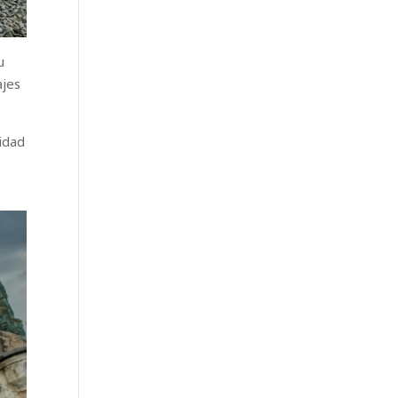
u
ajes
idad
e